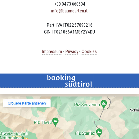
+39 0473 660604
info@baumgarten.it
Part. IVA IT02257890216
CIN: IT021056A1MSY2Y4DU
Impressum
-
Privacy
-
Cookies