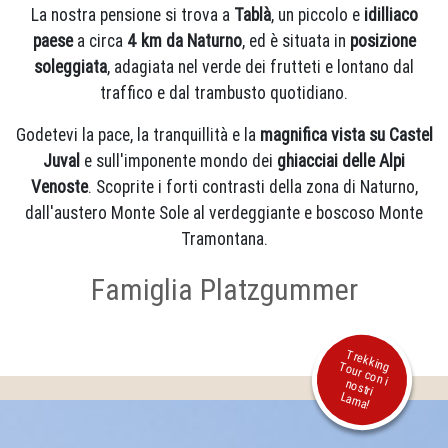
La nostra pensione si trova a
Tablà
, un piccolo e
idilliaco
paese
a circa
4 km da Naturno
, ed è situata in
posizione
soleggiata
, adagiata nel verde dei frutteti e lontano dal
traffico e dal trambusto quotidiano.
Godetevi la pace, la tranquillità e la
magnifica vista su Castel
Juval
e sull'imponente mondo dei
ghiacciai delle Alpi
Venoste
. Scoprite i forti contrasti della zona di Naturno,
dall'austero Monte Sole al verdeggiante e boscoso Monte
Tramontana.
Famiglia Platzgummer
T
o
ur co
stri
Lam
rekking T
n i no
a!