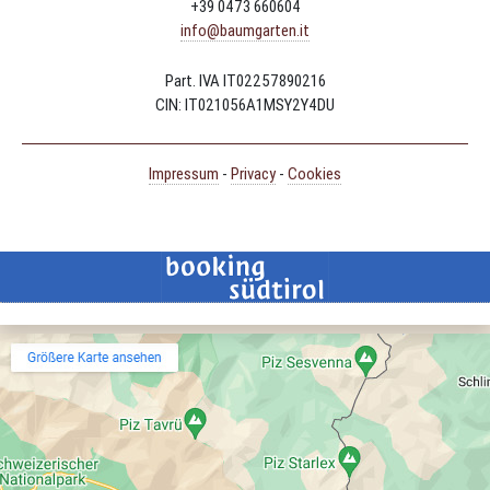
+39 0473 660604
info@baumgarten.it
Part. IVA IT02257890216
CIN: IT021056A1MSY2Y4DU
Impressum
-
Privacy
-
Cookies