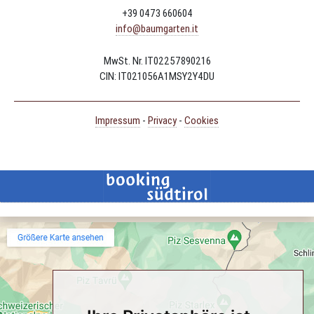
+39 0473 660604
info@baumgarten.it
MwSt. Nr. IT02257890216
CIN: IT021056A1MSY2Y4DU
Impressum
-
Privacy
-
Cookies