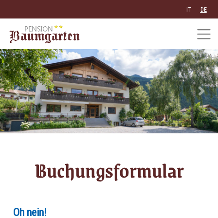
IT
DE
Previous
Next
Buchungsformular
Oh nein!